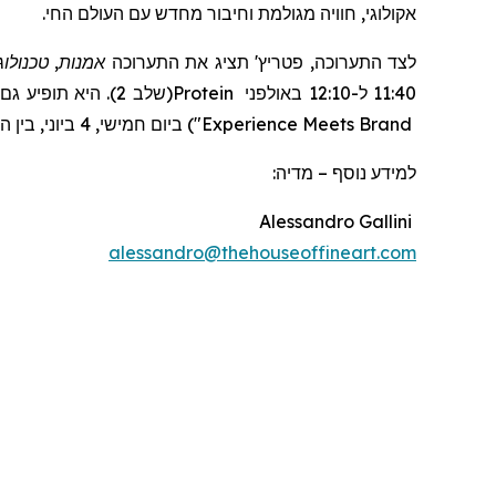
אקולוגי, חוויה מגולמת וחיבור מחדש עם העולם החי.
אמנות, טכנולו
תציג את התערוכה
'
פטריץ
לצד התערוכה,
(שלב 2). היא תופיע גם בפאנל
Protein
11:40 ל-12:10 באולפני
ביום חמישי, 4 ביוני, בין השעות 16:10 ל-16:50 במבשלת טרומן (שלב 1 של טרומן).
)
"
Experience Meets Brand
מדיה:
–
למידע נוסף
Alessandro Gallini
alessandro@thehouseoffineart.com