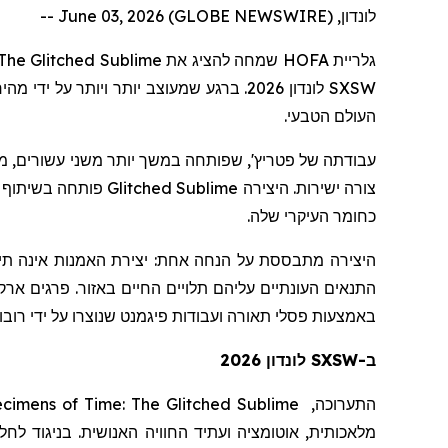
לונדון, June 03, 2026 (GLOBE NEWSWIRE) --
The Glitched Sublime
שמחה להציג את
HOFA
גלריית
לונדון 2026. ברגע שמעוצב יותר ויותר ע
SXSW
העולם הטבעי.
עבודתה
של
פטריץ
שפותחה במשך יותר משני עשורים, משלבת
פותחה בשיתוף פ
Glitched Sublime
צורה ישירות. היצירה
כחומר העיקרי שלה.
היצירה מתבססת על הנחה אחת:
יצירת האמנות אינה תי
התנאים העונתיים עליהם תלויים החיים באזור. פרגים אר
באמצעות פסלי תאורה ועבודות פיגמנט שנוצרו על ידי רו.
ב-SXSW לונדון 2026
cimens of Time: The Glitched Sublime
התערוכה,
מלאכותית, אוטומציה ועתיד החוויה האנושית. בניגוד לח