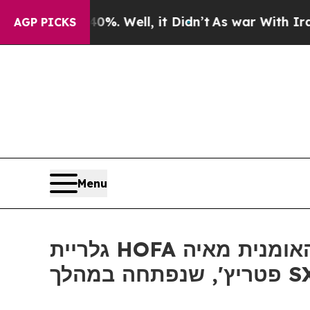
ound 40%. Well, it Didn’t
As war With Iran Drov
AGP PICKS
Menu
גלריית HOFA מציגה את התערוכה "דגימות זמן: הנשגב המקולקל" של האומנית מאיה