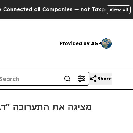
nected oil Companies — not Taxpayers — the Chan
View all
Provided by AGP
Share