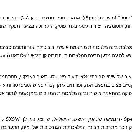
תערוכה 
(דוגמאות הזמן: הנשגב המקולקל),
Specimens of Time: 
ל ידי מהירות, אוטומציה וייצור דיגיטלי בלתי פוסק, התערוכה מציעה תפקי
 בינה מלאכותית מותאמת אישית, רובוטיקה, אור ונתונים סביבתיים בז
eanu
(
ג'אלובאנו
מיכאי
והרובוטיקן
עולה עם מדען הבינה המלאכותית
אור של שינוי סביבתי אלא תיעוד פיזי שלו. באזור הארקטי, ההתח
קטיים צצים בתנאים אלה, ופורחים לזמן קצר לפני שהטמפרטורות ע
בוטיקה בהתאמה אישית ובינה מלאכותית המגיבים בזמן אמת לנתוני א
SXSW
שתוצג במהלך
,
המקולקל
דוגמאות של זמן: הנשגב
-
Spe
לק ניכר מתרבות הבינה המלאכותית הגנרטיבית של ימינו, התערוכה 