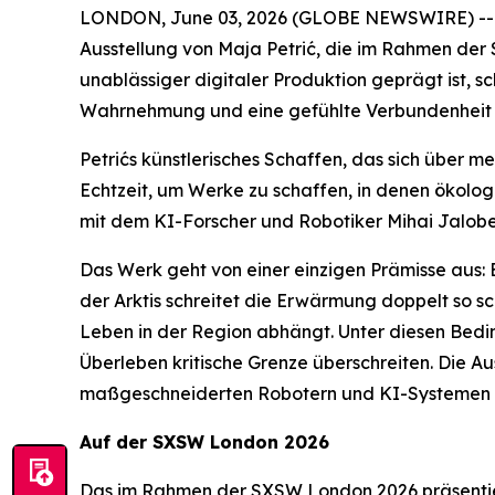
LONDON, June 03, 2026 (GLOBE NEWSWIRE) -- Di
Ausstellung von Maja Petrić, die im Rahmen der
unablässiger digitaler Produktion geprägt ist, s
Wahrnehmung und eine gefühlte Verbundenheit m
Petrićs künstlerisches Schaffen, das sich über 
Echtzeit, um Werke zu schaffen, in denen ökol
mit dem KI-Forscher und Robotiker Mihai Jalobe
Das Werk geht von einer einzigen Prämisse aus: 
der Arktis schreitet die Erwärmung doppelt so sc
Leben in der Region abhängt. Unter diesen Bedi
Überleben kritische Grenze überschreiten. Die A
maßgeschneiderten Robotern und KI-Systemen er
Auf der SXSW London 2026
Das im Rahmen der SXSW London 2026 präsentie