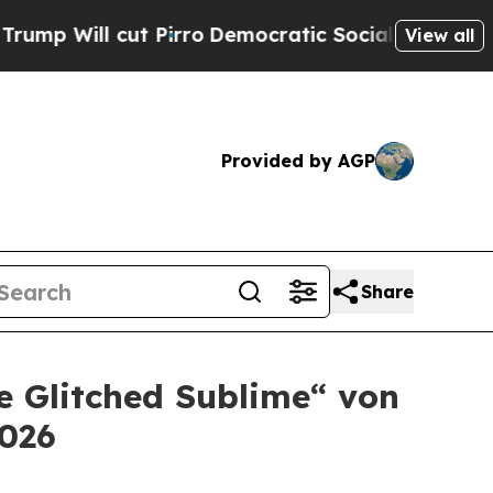
ill cut Pirro
Democratic Socialists of America 
View all
Provided by AGP
Share
e Glitched Sublime“ von
2026