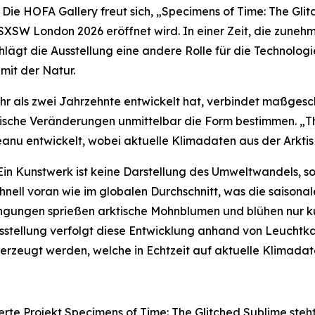
e HOFA Gallery freut sich,
„Specimens of Time: The Gli
 SXSW London 2026 eröffnet wird. In einer Zeit, die zune
chlägt die Ausstellung eine andere Rolle für die Technolog
it der Natur.
mehr als zwei Jahrzehnte entwickelt hat, verbindet maßges
ogische Veränderungen unmittelbar die Form bestimmen. „
anu entwickelt, wobei aktuelle Klimadaten aus der Arktis
Ein Kunstwerk ist keine Darstellung des Umweltwandels, s
hnell voran wie im globalen Durchschnitt, was die saisona
ngungen sprießen arktische Mohnblumen und blühen nur kur
usstellung verfolgt diese Entwicklung anhand von Leuchtk
zeugt werden, welche in Echtzeit auf aktuelle Klimadat
rte Projekt
Specimens of Time: The Glitched Sublime
steh