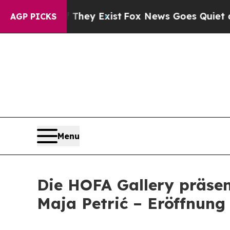
no Proof They Exist
Fox News Goes Quiet as 'Maga
AGP PICKS
Menu
Die HOFA Gallery präsen
Maja Petrić – Eröffnun