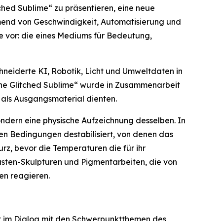
tched Sublime“
zu präsentieren, eine neue
hmend von Geschwindigkeit, Automatisierung und
ie vor: die eines Mediums für Bedeutung,
chneiderte KI, Robotik, Licht und Umweltdaten in
The Glitched Sublime“ wurde in Zusammenarbeit
 als Ausgangsmaterial dienten.
ondern eine physische Aufzeichnung desselben. In
len Bedingungen destabilisiert, von denen das
z, bevor die Temperaturen die für ihr
asten-Skulpturen und Pigmentarbeiten, die von
en reagieren.
t im Dialog mit den Schwerpunktthemen des