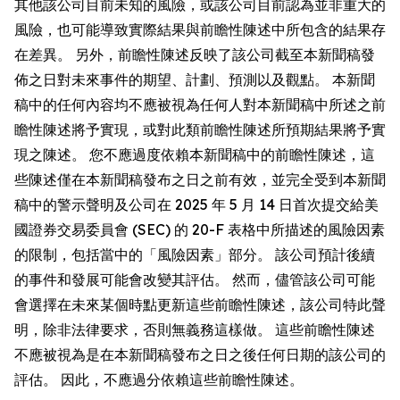
其他該公司目前未知的風險，或該公司目前認為並非重大的
風險，也可能導致實際結果與前瞻性陳述中所包含的結果存
在差異。 另外，前瞻性陳述反映了該公司截至本新聞稿發
佈之日對未來事件的期望、計劃、預測以及觀點。 本新聞
稿中的任何內容均不應被視為任何人對本新聞稿中所述之前
瞻性陳述將予實現，或對此類前瞻性陳述所預期結果將予實
現之陳述。 您不應過度依賴本新聞稿中的前瞻性陳述，這
些陳述僅在本新聞稿發布之日之前有效，並完全受到本新聞
稿中的警示聲明及公司在 2025 年 5 月 14 日首次提交給美
國證券交易委員會 (SEC) 的 20-F 表格中所描述的風險因素
的限制，包括當中的「風險因素」部分。 該公司預計後續
的事件和發展可能會改變其評估。 然而，儘管該公司可能
會選擇在未來某個時點更新這些前瞻性陳述，該公司特此聲
明，除非法律要求，否則無義務這樣做。 這些前瞻性陳述
不應被視為是在本新聞稿發布之日之後任何日期的該公司的
評估。 因此，不應過分依賴這些前瞻性陳述。