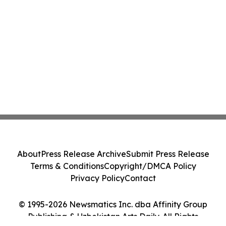
About
Press Release Archive
Submit Press Release
Terms & Conditions
Copyright/DMCA Policy
Privacy Policy
Contact
© 1995-2026 Newsmatics Inc. dba Affinity Group
Publishing & Uzbekistan Arts Daily. All Rights