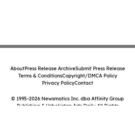
About
Press Release Archive
Submit Press Release
Terms & Conditions
Copyright/DMCA Policy
Privacy Policy
Contact
© 1995-2026 Newsmatics Inc. dba Affinity Group
Publishing & Uzbekistan Arts Daily. All Rights
Reserved.
Cookie Settings / Your Privacy Choices