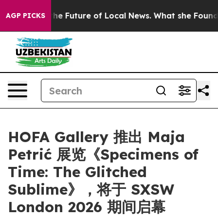
ooking for the Future of Local News. What she Found S
AGP PICKS
HOFA Gallery 推出 Maja
Petrić 展览《Specimens of
Time: The Glitched
Sublime》，将于 SXSW
London 2026 期间启幕