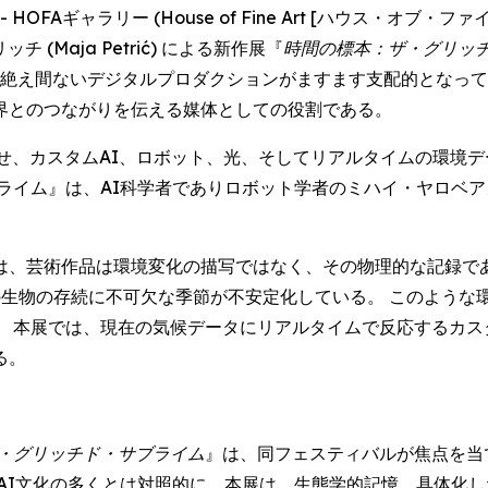
RE) -- HOFAギャラリー (House of Fine Art [ハウス
(Maja Petrić) による新作展『
時間の標本：ザ・グリッ
、そして絶え間ないデジタルプロダクションがますます支配的とな
界とのつながりを伝える媒体としての役割である。
せ、カスタムAI、ロボット、光、そしてリアルタイムの環境
』は、AI科学者でありロボット学者のミハイ・ヤロベアヌ (Mih
は、芸術作品は環境変化の描写ではなく、その物理的な記録であ
の生物の存続に不可欠な季節が不安定化している。 このような
 本展では、現在の気候データにリアルタイムで反応するカス
る。
・グリッチド・サブライム
』は、同フェスティバルが焦点を当
AI文化の多くとは対照的に、本展は、生態学的記憶、具体化