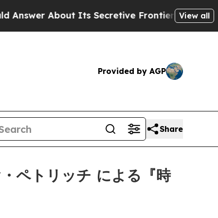
wer About Its Secretive Frontier AI Framework
View all
Provided by AGP
Share
ヤ・ペトリッチ による『時