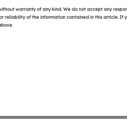
without warranty of any kind. We do not accept any responsib
r reliability of the information contained in this article. I
 above.