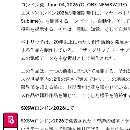
ロンドン発, June 04, 2026 (GLOBE NEWSWI
エスト) ロンドン2026の開催期間中に、マヤ・ペトリッチ 
Sublime)』を開幕する。 スピード、自動化
役割を提示する。それは、意味、知覚、そして自然
ペトリッチは、20年以上にわたり創作活動を発展さ
する作品を制作している。 『ザ・グリッチド・サブライム
ムの気候データを主な素材として制作された。
この作品は、一つの前提に基づいて展開する。それ
スが世界平均の2倍の速さで進んでおり、この地域
限界値を超える前に、短期間だけ花を咲かせている。
ス作品や顔料作品を通じて、こうした様子を追跡す
SXSWロンドン2026にて
SXSWロンドン2026で発表された『
時間の標本：ザ
いうテーマを巡って対話を繰り広げる。 今日の生成