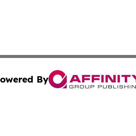
owered By
ubmit Press Release
Terms & Conditions
Copyright/DMCA
 Inc. dba Affinity Group Publishing & Uzbekistan Arts Dail
Cookie Settings / Your Privacy Choices