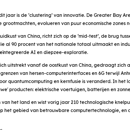
t jaar is de ‘clustering’ van innovatie. De Greater Bay A
nele grootmachten, evolueren van puur economische zones 
dkust van China, richt zich op de ‘mid-test’, de brug tu
 al 90 procent van het nationale totaal uitmaakt en indus
eïntegreerde AI en diepzee-exploratie.
ich uitstrekt vanaf de oostkust van China, gedraagt zich 
grenzen van hersen-computerinterfaces en 6G terwijl Anhu
 voor quantumcomputing en kernfusie is veranderd. In het 
uwe' producten: elektrische voertuigen, batterijen en zonn
n van het land en wist vorig jaar 210 technologische knelpu
op het gebied van betrouwbare computertechnologie, en de