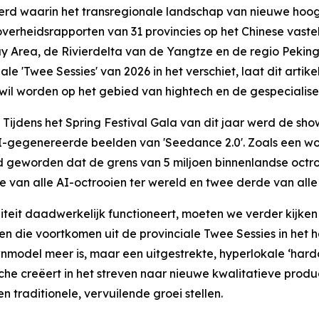
d waarin het transregionale landschap van nieuwe hoog
erheidsrapporten van 31 provincies op het Chinese vastelan
y Area, de Rivierdelta van de Yangtze en de regio Peking-
e 'Twee Sessies' van 2026 in het verschiet, laat dit artike
wil worden op het gebied van hightech en de gespecialisee
dens het Spring Festival Gala van dit jaar werd de show
-gegenereerde beelden van 'Seedance 2.0'. Zoals een woo
d geworden dat de grens van 5 miljoen binnenlandse octro
e van alle AI-octrooien ter wereld en twee derde van alle
iteit daadwerkelijk functioneert, moeten we verder kijken
 die voortkomen uit de provinciale Twee Sessies in het he
model meer is, maar een uitgestrekte, hyperlokale ‘hardco
he creëert in het streven naar nieuwe kwalitatieve produ
n traditionele, vervuilende groei stellen.