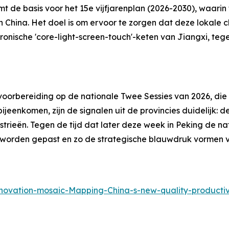
rmt de basis voor het 15e vijfjarenplan (2026-2030), waar
 China. Het doel is om ervoor te zorgen dat deze lokale c
nische 'core-light-screen-touch'-keten van Jiangxi, tege
voorbereiding op de nationale Twee Sessies van 2026, die
bijeenkomen, zijn de signalen uit de provincies duidelijk: 
trieën. Tegen de tijd dat later deze week in Peking de n
aar worden gepast en zo de strategische blauwdruk vormen
novation-mosaic-Mapping-China-s-new-quality-producti