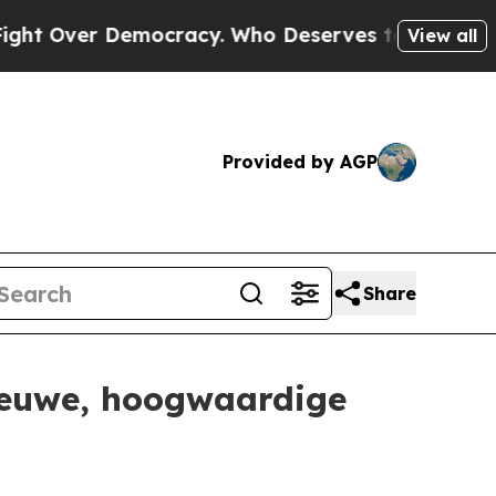
r Democracy. Who Deserves to be Trusted With t
View all
Provided by AGP
Share
nieuwe, hoogwaardige