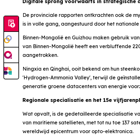
Digitale sprong voorwaarts in strategische
De provinciale rapporten ontkrachten ook de myt
is in volle gang, aangestuurd door het nationale 
Binnen-Mongolië en Guizhou maken gebruik van 
van Binnen-Mongolië heeft een verbluffende 22
aangetrokken.
Ningxia en Qinghai, ooit bekend om hun steenkoo
'Hydrogen-Ammonia Valley', terwijl de geïnstal
generatie groene datacenters van energie voorz
Regionale specialisatie en het 15e vijfjarenp
Wat opvalt, is de gedetailleerde specialisatie va
van maritieme satellieten, met tot nu toe 137 sa
wereldwijd epicentrum voor opto-elektronica.