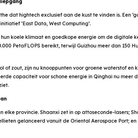
 diepgang
he dat hightech exclusief aan de kust te vinden is. Een 
initiatief ‘East Data, West Computing’.
hun koele klimaat en goedkope energie om de digitale ke
0.000 PetaFLOPS bereikt, terwijl Guizhou meer dan 150 H
l of zout, zijn nu knooppunten voor groene waterstof en 
leerde capaciteit voor schone energie in Qinghai nu meer
iet.
lan
n elke provincie. Shaanxi zet in op attoseconde-lasers; Sh
tellieten gelanceerd vanuit de Oriental Aerospace Port; en 