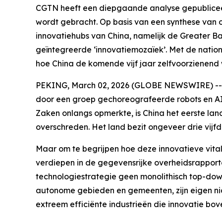
CGTN heeft een diepgaande analyse gepubliceer
wordt gebracht. Op basis van een synthese van ov
innovatiehubs van China, namelijk de Greater Ba
geïntegreerde ‘innovatiemozaïek’. Met de national
hoe China de komende vijf jaar zelfvoorzienend 
PEKING, March 02, 2026 (GLOBE NEWSWIRE) -- Tij
door een groep gechoreografeerde robots en AI
Zaken onlangs opmerkte, is China het eerste lan
overschreden. Het land bezit ongeveer drie vijfd
Maar om te begrijpen hoe deze innovatieve vital
verdiepen in de gegevensrijke overheidsrapporten
technologiestrategie geen monolithisch top-down
autonome gebieden en gemeenten, zijn eigen nic
extreem efficiënte industrieën die innovatie bove